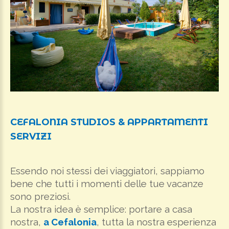
CEFALONIA
STUDIOS
&
APPARTAMENTI
SERVIZI
Essendo noi stessi dei viaggiatori, sappiamo
bene che tutti i momenti delle tue vacanze
sono preziosi.
La nostra idea è semplice: portare a casa
nostra,
a Cefalonia
, tutta la nostra esperienza