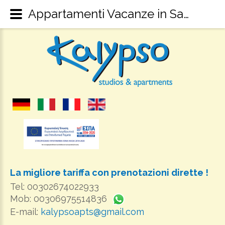
Appartamenti Vacanze in Sami Cefalonia - Kalypso Studios & Appartaments Kefalonia - Alloggi a Sami Cefalonia
La migliore tariffa con prenotazioni dirette !
Tel: 00302674022933
Mob: 00306975514836
E-mail:
kalypsoapts@gmail.com