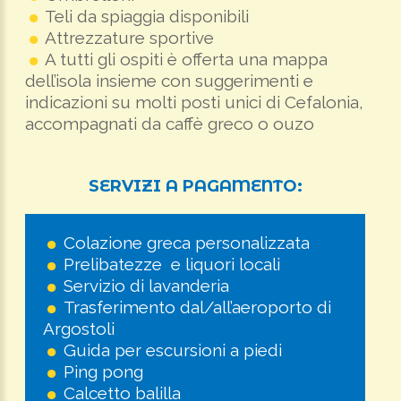
Teli da spiaggia disponibili
Attrezzature sportive
A tutti gli ospiti è offerta una mappa
dell’isola insieme con suggerimenti e
indicazioni su molti posti unici di Cefalonia,
accompagnati da caffè greco o ouzo
SERVIZI
A
PAGAMENTO:
Colazione greca personalizzata
Prelibatezze e liquori locali
Servizio di lavanderia
Trasferimento dal/all’aeroporto di
Argostoli
Guida per escursioni a piedi
Ping pong
Calcetto balilla