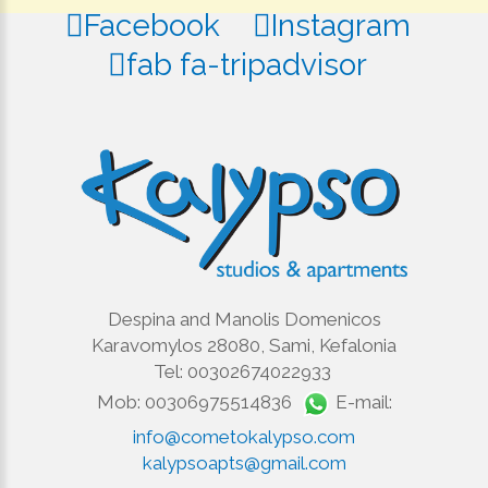
Facebook
Instagram
fab fa-tripadvisor
Despina and Manolis Domenicos
Karavomylos 28080, Sami, Kefalonia
Tel: 00302674022933
Mob: 00306975514836
E-mail:
info@cometokalypso.com
kalypsoapts@gmail.com