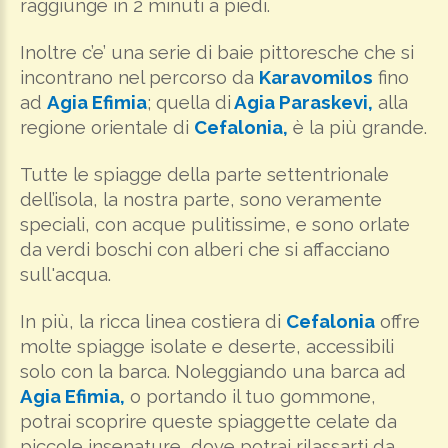
raggiunge in 2 minuti a piedi.
Inoltre c’e’ una serie di baie pittoresche che si
incontrano nel percorso da
Karavomilos
fino
ad
Agia Efimia
; quella di
Agia Paraskevi,
alla
regione orientale di
Cefalonia,
è la più grande.
Tutte le spiagge della parte settentrionale
dell’isola, la nostra parte, sono veramente
speciali, con acque pulitissime, e sono orlate
da verdi boschi con alberi che si affacciano
sull'acqua.
In più, la ricca linea costiera di
Cefalonia
offre
molte spiagge isolate e deserte, accessibili
solo con la barca. Noleggiando una barca ad
Agia Efimia,
o portando il tuo gommone,
potrai scoprire queste spiaggette celate da
piccole insenature, dove potrai rilassarti da