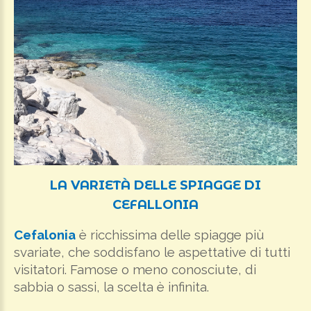
LA
VARIETÀ
DELLE
SPIAGGE
DI
CEFALLONIA
Cefalonia
è ricchissima delle spiagge più
svariate, che soddisfano le aspettative di tutti
visitatori. Famose o meno conosciute, di
sabbia o sassi, la scelta è infinita.