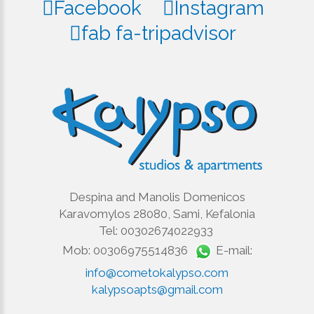
Facebook
Instagram
fab fa-tripadvisor
Despina and Manolis Domenicos
Karavomylos 28080, Sami, Kefalonia
Tel: 00302674022933
Mob: 00306975514836
E-mail:
info@cometokalypso.com
kalypsoapts@gmail.com