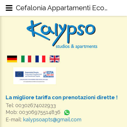
Cefalonia Appartamenti Economici - Kalypso Studios & Appartaments Sami Kefalonia
La migliore tariffa con prenotazioni dirette !
Tel: 00302674022933
Mob: 00306975514836
E-mail:
kalypsoapts@gmail.com