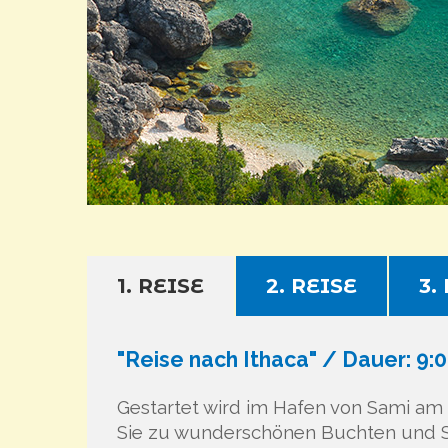
1. REISE
2. REISE
3.
"Reise nach Ithaca" / Dauer: 9:0
Gestartet wird im Hafen von Sami am M
Sie zu wunderschönen Buchten und Str