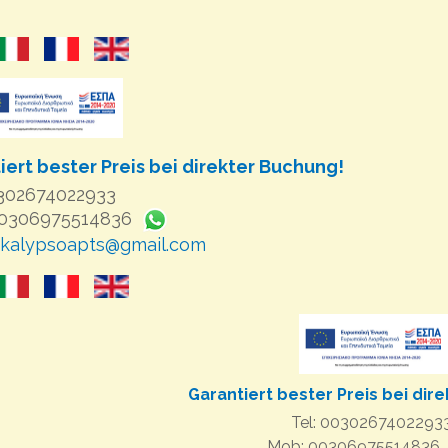
iert bester Preis bei direkter Buchung!
0302674022933
00306975514836
kalypsoapts@gmail.com
Garantiert bester Preis bei dir
Tel: 0030267402293
Mob: 00306975514836