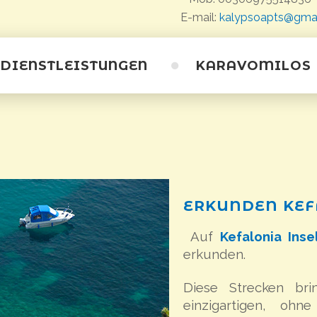
E-mail:
kalypsoapts@gma
DIENSTLEISTUNGEN
KARAVOMILOS
Karavomilos
Strände
Höhlen
Saristra Festival
ERKUNDEN
KEF
Auf
Kefalonia Inse
erkunden.
Diese Strecken br
einzigartigen, ohn