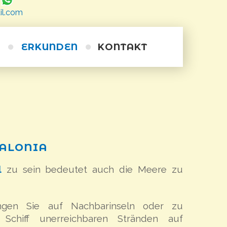
il.com
ERKUNDEN
KONTAKT
Wanderwege
Ausflüge
Radfahren
Tauchen
Alternative
Kurze Schiffsreisen
Kayakfahren auf dem Meer
Reiten
Persönliches Training
ALONIA
Weintour
l
zu sein bedeutet auch die Meere zu
ingen Sie auf Nachbarinseln oder zu
e Schiff unerreichbaren Stränden auf