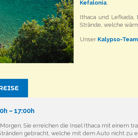
Kefalonia
.
Ithaca und Lefkada, M
Strände, welche wärm
Unser
Kalypso-Team
 REISE
0h – 17:00h
orgen. Sie erreichen die Insel Ithaca mit einem trad
änden gebracht, welche mit dem Auto nicht zu erre