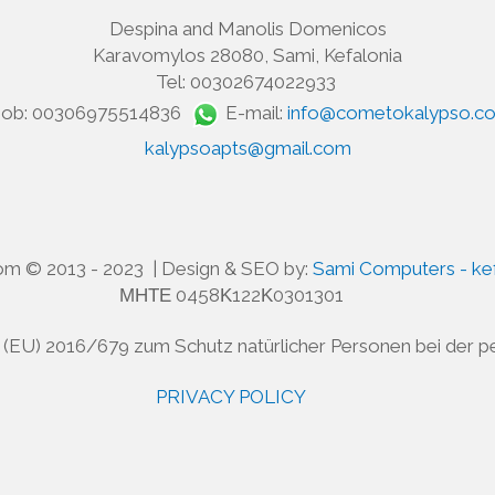
Despina and Manolis Domenicos
Karavomylos 28080, Sami, Kefalonia
Tel: 00302674022933
ob: 00306975514836
E-mail:
info@cometokalypso.c
kalypsoapts@gmail.com
m © 2013 - 2023 | Design & SEO by:
Sami Computers - kef
ΜΗΤΕ 0458Κ122Κ0301301
n (EU) 2016/679 zum Schutz natürlicher Personen bei der
PRIVACY POLICY