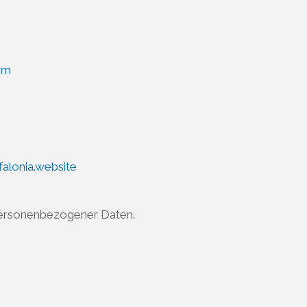
om
alonia.website
 personenbezogener Daten.