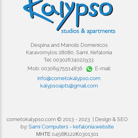
Despina and Manolis Domenicos
Karavomylos 28080, Sami, Kefalonia
Tel: 00302674022933
Mob: 00306975514836
E-mail:
info@cometokalypso.com
kalypsoapts@gmail.com
cometokalypso.com © 2013 - 2023 | Design & SEO
by:
Sami Computers - kefalonia.website
ΜΗΤΕ 0458Κ122Κ0301301