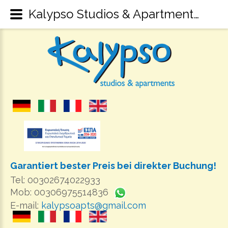
Kalypso Studios & Apartments Kefalonia - Ferienwohnungen und Ferienhäuser in Sami Kefalonia
Garantiert bester Preis bei direkter Buchung!
Tel: 00302674022933
Mob: 00306975514836
E-mail:
kalypsoapts@gmail.com